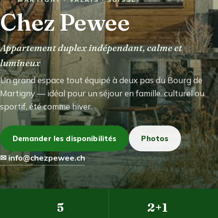
Réserver / Nous écrire
Chez Pewee
Appartement duplex indépendant, calme et
lumineux
Un grand espace tout équipé à deux pas du Bourg de
Martigny — idéal pour un séjour en famille, culturel ou
sportif, été comme hiver.
Demander les disponibilités
Photos
✉ info@chezpewee.ch
5
2+1