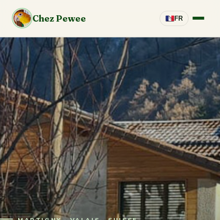
Chez Pewee
FR
Accueil
Photos
Activités
Accès
Tarifs
Livre d'or
Contact
MARTIGNY · VALAIS · SUISSE