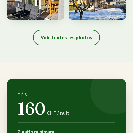
Voir toutes les photos
DÈS
160
CHF / nuit
2 nuits minimum